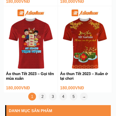
180,000
VNĐ
180,000
VNĐ
Áo thun Tết 2023 – Gọi tên
Áo thun Tết 2023 – Xuân ở
mùa xuân
lại chơi
180,000
VNĐ
180,000
VNĐ
1
2
3
4
5
→
DANH MỤC SẢN PHẨM