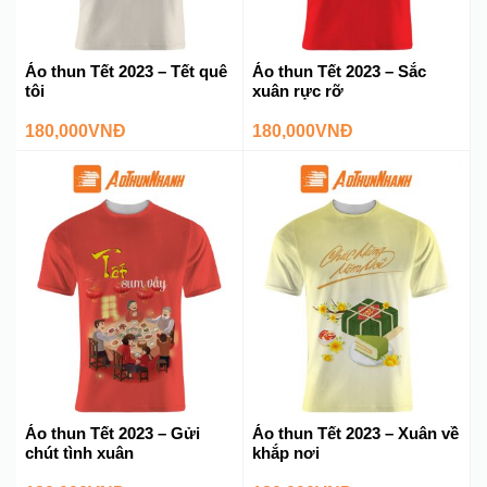
online, chúng tôi sẽ vận chuyển đến tận nơi cho bạn.
Nếu có bất cứ khó khăn nào cần được giải đáp hãy liên hệ ngay
với chúng tôi theo số HOTLINE:
0969 694 612 (Zalo).
Áo thun Tết 2023 – Tết quê
Áo thun Tết 2023 – Sắc
tôi
xuân rực rỡ
180,000
VNĐ
180,000
VNĐ
Áo thun Tết 2023 – Gửi
Áo thun Tết 2023 – Xuân về
chút tình xuân
khắp nơi