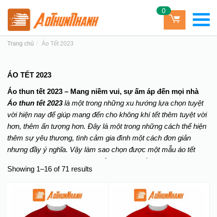
0
Trang chủ
Áo Tết 2023
ÁO TẾT 2023
Áo thun tết 2023 – Mang niềm vui, sự ấm áp đến mọi nhà
Áo thun tết 2023
là một trong những xu hướng lựa chọn tuyệt
vời hiện nay để giúp mang đến cho không khí tết thêm tuyệt vời
hơn, thêm ấn tượng hơn. Đây là một trong những cách thể hiện
thêm sự yêu thương, tình cảm gia đình một cách đơn giản
nhưng đầy ý nghĩa. Vậy làm sao chọn được một mẫu áo tết
2023 đẹp, ý nghĩa đây? Đơn giản, bạn cứ đến ngay
Showing 1–16 of 71 results
aothunnhanh.com để tham khảo và chọn mẫu, đảm bảo bạn sẽ
thấy hài lòng.
Lựa chọn áo thun tết 2023 – Tết ý nghĩa, tết tràn niềm vui
Tết đến, xuân về là lúc mọi người bỏ hết tất cả mọi công việc lại