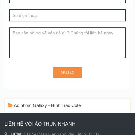
human,
vấn
leave
this
field
blank.
GỬI ĐI
Áo nhóm Galaxy - Hình Trâu Cute
LIÊN HỆ VỚI ÁO THUN NHANH
HCM:
511 Sư Vạn Hạnh (nối dài), P.12, Q.10