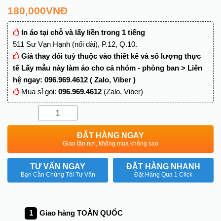
180,000
VNĐ
In áo tại chỗ và lấy liền trong 1 tiếng
511 Sư Vạn Hạnh (nối dài), P.12, Q.10.
Giá thay đổi tuỳ thuộc vào thiết kế và số lượng thực
tế Lấy mẫu này làm áo cho cả nhóm - phòng ban > Liên
hệ ngay: 096.969.4612 ( Zalo, Viber )
Mua sỉ gọi:
096.969.4612
(Zalo, Viber)
Quantity
ĐẶT HÀNG NGAY
Giao tận nơi, không mua không sao
TƯ VẤN NGAY
ĐẶT HÀNG NHANH
Bạn Cần Chúng Tôi Tư Vấn
Đặt Hàng Qua 1 Click
Giao hàng TOÀN QUỐC