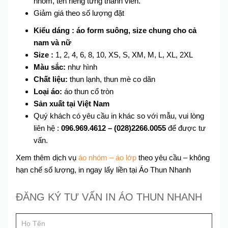
nhóm, tên riêng từng thành viên.
Giảm giá theo số lượng đặt
Kiểu dáng : áo form suông, size chung cho cả
nam và nữ
Size :
1, 2, 4, 6, 8, 10, XS, S, XM, M, L, XL, 2XL
Màu sắc:
như hình
Chất liệu:
thun lạnh, thun mè co dãn
Loại áo:
áo thun cổ tròn
Sản xuất tại Việt Nam
Quý khách có yêu cầu in khác so với mẫu, vui lòng
liên hệ :
096.969.4612 –
(028)2266.0055
để được tư
vấn.
Xem thêm dịch vụ
áo nhóm – áo lớp
theo yêu cầu – không
hạn chế số lượng, in ngay lấy liền tại Áo Thun Nhanh
Đăng
ĐĂNG KÝ TƯ VẤN IN ÁO THUN NHANH
If
ký
you
tư
are