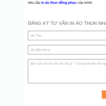
nhu cầu
in áo thun đồng phục
của mình.
Đăng
ĐĂNG KÝ TƯ VẤN IN ÁO THUN N
If
ký
you
tư
are
human,
vấn
leave
this
field
blank.