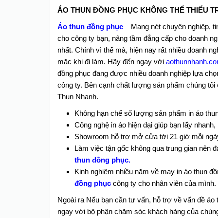
ÁO THUN ĐỒNG PHỤC KHÔNG THỂ THIẾU T
Áo thun đồng phục
– Mang nét chuyên nghiệp, ti
cho công ty bạn, nâng tầm đẳng cấp cho doanh ngh
nhất.
Chính vì thế mà, hiện nay rất nhiều doanh n
mặc khi đi làm.
Hãy đến ngay với
aothunnhanh.c
đồng phục đang được nhiều doanh nghiệp lựa chọ
công ty. Bên cạnh chất lượng sản phẩm chúng tôi 
Thun Nhanh.
Không hạn chế số lượng sản phẩm in áo thu
Công nghệ in áo hiện đại giúp bạn lấy nhanh,
Showroom hỗ trợ mở cửa tới 21 giờ mỗi ngà
Làm việc tận gốc không qua trung gian nên đ
thun đồng phục.
Kinh nghiệm nhiều năm về may in áo thun đồng
đồng phục
công ty cho nhân viên của mình.
Ngoài ra Nếu bạn cần tư vấn, hỗ trợ về vấn đề áo 
ngay với bộ phận chăm sóc khách hàng của chúng