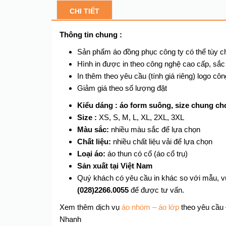
CHI TIẾT
Thông tin chung :
Sản phẩm áo đồng phục công ty có thể tùy c
Hình in được in theo công nghệ cao cấp, sắc
In thêm theo yêu cầu (tính giá riêng) logo côn
Giảm giá theo số lượng đặt
Kiểu dáng : áo form suông, size chung cho
Size :
XS, S, M, L, XL, 2XL, 3XL
Màu sắc:
nhiều màu sắc để lựa chọn
Chất liệu:
nhiều chất liệu vải để lựa chọn
Loại áo:
áo thun có cổ (áo cổ trụ)
Sản xuất tại Việt Nam
Quý khách có yêu cầu in khác so với mẫu, vui
(028)2266.0055
để được tư vấn.
Xem thêm dịch vụ
áo nhóm – áo lớp
theo yêu cầu –
Nhanh