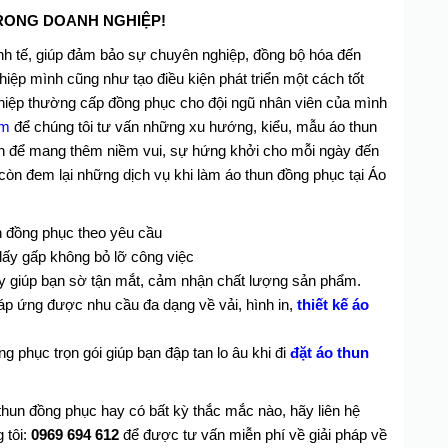
RONG DOANH NGHIỆP!
nh tế, giúp đảm bảo sự chuyên nghiệp, đồng bộ hóa đến
iệp mình cũng như tạo điều kiện phát triển một cách tốt
ghiệp thường cấp đồng phục cho đội ngũ nhân viên của mình
om
để chúng tôi tư vấn những xu hướng, kiểu, mẫu áo thun
n để mang thêm niềm vui, sự hứng khởi cho mỗi ngày đến
còn đem lại những dịch vụ khi làm áo thun đồng phục tại Áo
n đồng phục theo yêu cầu
 lấy gấp không bỏ lỡ công việc
y giúp bạn sờ tận mắt, cảm nhận chất lượng sản phẩm.
áp ứng được nhu cầu đa dạng về vải, hình in,
thiết kế áo
 phục trọn gói giúp bạn đập tan lo âu khi đi
đặt áo thun
thun đồng phục hay có bất kỳ thắc mắc nào, hãy liên hệ
 tôi:
0969 694 612
để được tư vấn miễn phí về giải pháp về