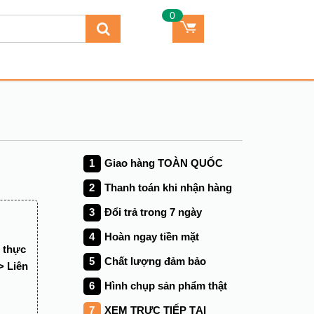
0
Giao hàng TOÀN QUỐC
Thanh toán khi nhận hàng
Đổi trả trong
7
ngày
Hoàn ngay tiền mặt
g thực
Chất lượng đảm bảo
> Liên
Hình chụp sản phẩm thật
XEM TRỰC TIẾP TẠI