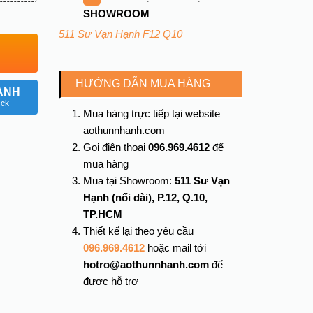
SHOWROOM
511 Sư Vạn Hạnh F12 Q10
HƯỚNG DẪN MUA HÀNG
ANH
ick
Mua hàng trực tiếp tại website
aothunnhanh.com
Gọi điện thoại
096.969.4612
để
mua hàng
Mua tại Showroom:
511 Sư Vạn
Hạnh (nối dài), P.12, Q.10,
TP.HCM
Thiết kế lại theo yêu cầu
096.969.4612
hoặc mail tới
hotro@aothunnhanh.com
để
được hỗ trợ