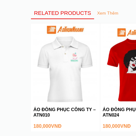
RELATED PRODUCTS
Xem Thêm
ÁO ĐỒNG PHỤC CÔNG TY –
ÁO ĐỒNG PHỤ
ATN010
ATN024
180,000
VNĐ
180,000
VNĐ