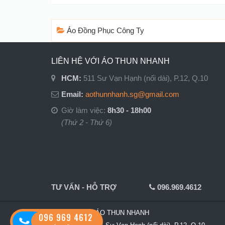
Áo Đồng Phục Công Ty
LIÊN HỆ VỚI ÁO THUN NHANH
HCM:
511 Sư Vạn Hạnh (nối dài), P.12, Q.10
Email:
aothunnhanh.sg@gmail.com
Giờ làm việc:
8h30 - 18h00
(Thứ 2 - Thứ 6)
TƯ VẤN - HỖ TRỢ
096.969.4612
Công ty TNHH ÁO THUN NHANH
096 969 4612