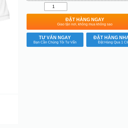
Quantity
ĐẶT HÀNG NGAY
Giao tận nơi, không mua không sao
TƯ VẤN NGAY
ĐẶT HÀNG NH
Bạn Cần Chúng Tôi Tư Vấn
Đặt Hàng Qua 1 Cl