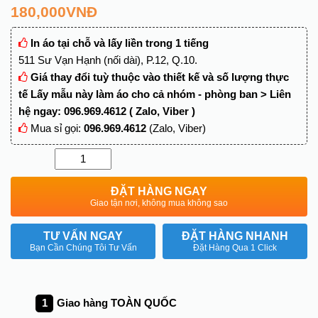
180,000
VNĐ
In áo tại chỗ và lấy liền trong 1 tiếng
511 Sư Vạn Hạnh (nối dài), P.12, Q.10.
Giá thay đổi tuỳ thuộc vào thiết kế và số lượng thực
tế Lấy mẫu này làm áo cho cả nhóm - phòng ban > Liên
hệ ngay: 096.969.4612 ( Zalo, Viber )
Mua sỉ gọi:
096.969.4612
(Zalo, Viber)
Quantity
ĐẶT HÀNG NGAY
Giao tận nơi, không mua không sao
TƯ VẤN NGAY
ĐẶT HÀNG NHANH
Bạn Cần Chúng Tôi Tư Vấn
Đặt Hàng Qua 1 Click
Giao hàng TOÀN QUỐC