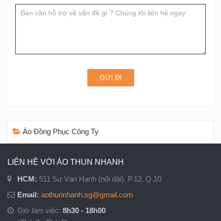
blank.
GỬI ĐI
Áo Đồng Phục Công Ty
LIÊN HỆ VỚI ÁO THUN NHANH
HCM:
511 Sư Vạn Hạnh (nối dài), P.12, Q.10
Email:
aothunnhanh.sg@gmail.com
Giờ làm việc:
8h30 - 18h00