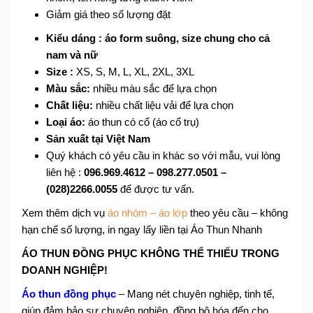
Giảm giá theo số lượng đặt
Kiểu dáng : áo form suông, size chung cho cả
nam và nữ
Size :
XS, S, M, L, XL, 2XL, 3XL
Màu sắc:
nhiều màu sắc để lựa chọn
Chất liệu:
nhiều chất liệu vải để lựa chọn
Loại áo:
áo thun có cổ (áo cổ trụ)
Sản xuất tại Việt Nam
Quý khách có yêu cầu in khác so với mẫu, vui lòng
liên hệ :
096.969.4612 –
098.277.0501 –
(028)2266.0055
để được tư vấn.
Xem thêm dịch vụ
áo nhóm – áo lớp
theo yêu cầu – không
hạn chế số lượng, in ngay lấy liền tại Áo Thun Nhanh
ÁO THUN ĐỒNG PHỤC KHÔNG THỂ THIẾU TRONG
DOANH NGHIỆP!
Áo thun đồng phục
– Mang nét chuyên nghiệp, tinh tế,
giúp đảm bảo sự chuyên nghiệp, đồng bộ hóa đến cho