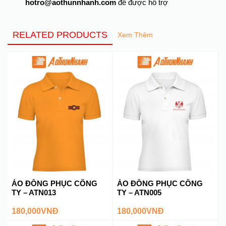
hotro@aothunnhanh.com
để được hỗ trợ
RELATED PRODUCTS
Xem Thêm
ÁO ĐỒNG PHỤC CÔNG
ÁO ĐỒNG PHỤC CÔNG
TY – ATN013
TY – ATN005
180,000
VNĐ
180,000
VNĐ