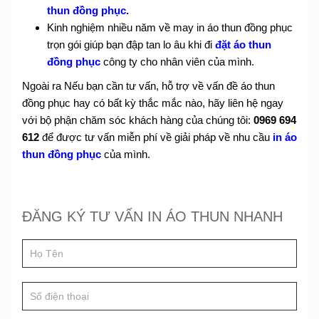
thun đồng phục.
Kinh nghiệm nhiều năm về may in áo thun đồng phục
trọn gói giúp bạn đập tan lo âu khi đi
đặt áo thun
đồng phục
công ty cho nhân viên của mình.
Ngoài ra Nếu bạn cần tư vấn, hỗ trợ về vấn đề áo thun
đồng phục hay có bất kỳ thắc mắc nào, hãy liên hệ ngay
với bộ phận chăm sóc khách hàng của chúng tôi:
0969 694
612
để được tư vấn miễn phí về giải pháp về nhu cầu
in áo
thun đồng phục
của mình.
Đăng
ĐĂNG KÝ TƯ VẤN IN ÁO THUN NHANH
If
ký
you
tư
are
human,
vấn
leave
this
field