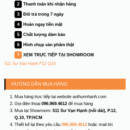
Thanh toán khi nhận hàng
Đổi trả trong
7
ngày
Hoàn ngay tiền mặt
Chất lượng đảm bảo
Hình chụp sản phẩm thật
XEM TRỰC TIẾP TẠI SHOWROOM
511 Sư Vạn Hạnh F12 Q10
HƯỚNG DẪN MUA HÀNG
Mua hàng trực tiếp tại website aothunnhanh.com
Gọi điện thoại
096.969.4612
để mua hàng
Mua tại Showroom:
511 Sư Vạn Hạnh (nối dài), P.12,
Q.10, TP.HCM
Thiết kế lại theo yêu cầu
096.969.4612
hoặc mail tới