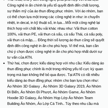
Công nghệ in ấn chính là yếu tố quyết định đến chất lượng,
sự thẩm mỹ của áo thun đồng phục nhóm. Với áo nhóm, bạn
có thể chọn lựa một trong các công nghệ in như: in chuyển
nhiệt, in decal, in kỹ thuật số, in lụa…Mỗi một công nghệ lại
thích hợp với chất liệu vải khác nhau như: Vải thun cotton
100%, vải thun PE, vải thun cá sấu, cá sấu Thái, cá sấu poly,
vải thun cá mập,… Đồng thời số lượng áo thun cũng sẽ quyết
định đến công nghệ in ấn cho phù hợp. Vì thế mà, bạn cần
chú ý chọn được công nghệ in ấn cho phù hợp nhất dưới sự
tư vấn của ATN.
Thứ hai, chọn được kiểu dáng hợp với nhu cầu: Kiểu dáng áo
thun đồng phục chính là một trong những yếu tố cực kỳ quan
trọng mà bạn không thể bỏ qua được. Tại ATN có rất nhiều
kiểu dáng áo thun đồng phục nhóm cho bạn lựa chọn như:
Áo Nhóm 3D Galaxy , Áo Nhóm 3D Galaxy 2019, Áo Nhóm
Đi Biển, Áo Nhóm Đi Phượt, Áo Nhóm Game, Áo Nhóm
Hoodie 3D Galaxy, Áo Nhóm Họp Lớp Áo Nhóm Team
Building Áo Nhóm, Áo Lớp Cá Tính.. Tùy theo nhu cầu mà