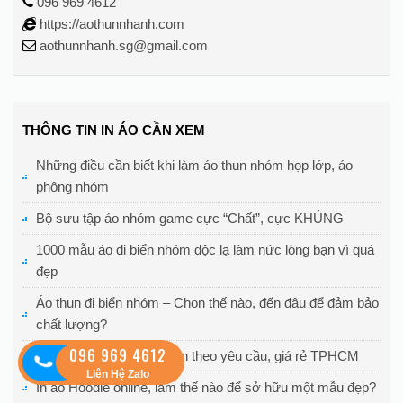
096 969 4612
https://aothunnhanh.com
aothunnhanh.sg@gmail.com
THÔNG TIN IN ÁO CẦN XEM
Những điều cần biết khi làm áo thun nhóm họp lớp, áo
phông nhóm
Bộ sưu tập áo nhóm game cực “Chất”, cực KHỦNG
1000 mẫu áo đi biển nhóm độc lạ làm nức lòng bạn vì quá
đẹp
Áo thun đi biển nhóm – Chọn thế nào, đến đâu để đảm bảo
chất lượng?
096 969 4612
Nhận in áo Hoodie lấy liền theo yêu cầu, giá rẻ TPHCM
Liên Hệ Zalo
In áo Hoodie online, làm thế nào để sở hữu một mẫu đẹp?