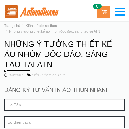
0
Trang chủ
Kiến thức in áo thun
Những ý tưởng thiết kế áo nhóm độc đáo, sáng tạo tại ATN
NHỮNG Ý TƯỞNG THIẾT KẾ
ÁO NHÓM ĐỘC ĐÁO, SÁNG
TẠO TẠI ATN
Kiến Thức In Áo Thun
11/05/2018
Đăng
ĐĂNG KÝ TƯ VẤN IN ÁO THUN NHANH
If
ký
you
tư
are
human,
vấn
leave
this