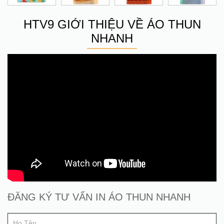
HTV9 GIỚI THIỆU VỀ ÁO THUN
NHANH
Đăng
ĐĂNG KÝ TƯ VẤN IN ÁO THUN NHANH
If
ký
you
tư
are