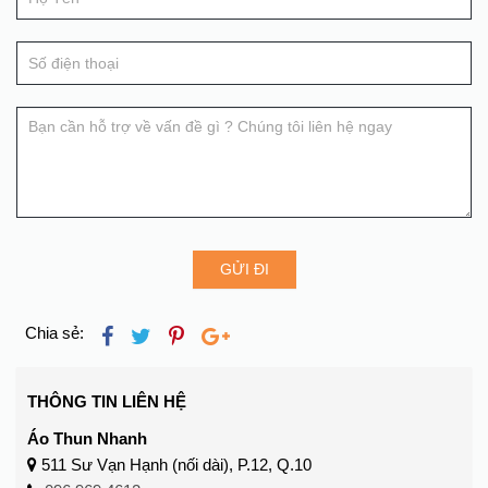
human,
vấn
leave
this
field
blank.
GỬI ĐI
Chia sẻ:
THÔNG TIN LIÊN HỆ
Áo Thun Nhanh
511 Sư Vạn Hạnh (nối dài), P.12, Q.10