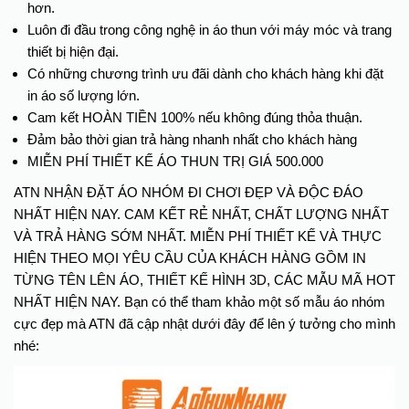
hơn.
Luôn đi đầu trong công nghệ in áo thun với máy móc và trang
thiết bị hiện đại.
Có những chương trình ưu đãi dành cho khách hàng khi đặt
in áo số lượng lớn.
Cam kết HOÀN TIỀN 100% nếu không đúng thỏa thuận.
Đảm bảo thời gian trả hàng nhanh nhất cho khách hàng
MIỄN PHÍ THIẾT KẾ ÁO THUN TRỊ GIÁ 500.000
ATN NHẬN ĐẶT ÁO NHÓM ĐI CHƠI ĐẸP VÀ ĐỘC ĐÁO
NHẤT HIỆN NAY. CAM KẾT RẺ NHẤT, CHẤT LƯỢNG NHẤT
VÀ TRẢ HÀNG SỚM NHẤT. MIỄN PHÍ THIẾT KẾ VÀ THỰC
HIỆN THEO MỌI YÊU CẦU CỦA KHÁCH HÀNG GỒM IN
TỪNG TÊN LÊN ÁO, THIẾT KẾ HÌNH 3D, CÁC MẪU MÃ HOT
NHẤT HIỆN NAY. Bạn có thể tham khảo một số mẫu áo nhóm
cực đẹp mà ATN đã cập nhật dưới đây để lên ý tưởng cho mình
nhé: