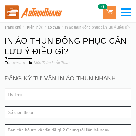
0
Trang chủ
Kiến thức in áo thun
In áo thun đồng phục cần lưu ý điều gì?
IN ÁO THUN ĐỒNG PHỤC CẦN
LƯU Ý ĐIỀU GÌ?
Kiến Thức In Áo Thun
07/09/2018
Đăng
ĐĂNG KÝ TƯ VẤN IN ÁO THUN NHANH
If
ký
you
tư
are
human,
vấn
leave
this
field
blank.