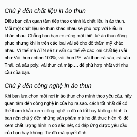
Chú ý đến chất liệu in áo thun
Điều bạn cần quan tâm tiếp theo chính là chất liệu in áo thun.
Mỗi một chất liệu áo thun khác nhau sẽ phù hợp với kiểu in
khác nhau. Chẳng hạn bạn có cùng một thiết kế áo thun đồng
phục nhưng khi in trên các loại vải sẽ cho độ thẩm mỹ khác
nhau. Vì thế mà ATN sẽ tư vấn cụ thể về các loại chất liệu vải
như Vải thun cotton 100%, vải thun PE, vải thun cá sấu, cá sấu
Thái, cá sấu poly, vải thun cá mập,… để phù hợp nhất với nhu
cầu của bạn.
Chú ý đến công nghệ in áo thun
Khi bạn lựa chọn một nơi in áo thun cho mình theo yêu cầu, hãy
quan tâm đến công nghệ in của họ ra sao. cách tốt nhất để có
thể tham khảo xem công nghệ in đó có tốt hay không chính là
bạn nên chú ý đến những sản phẩm mà họ đã thực hiện rồi để
xem chất lượng hình in có sắc nét, có đáp ứng được yêu cầu
của bạn hay không. Từ đó mà quyết định.