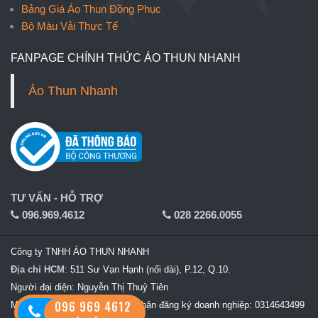
Bảng Giá Áo Thun Đồng Phục
Bộ Màu Vải Thực Tế
FANPAGE CHÍNH THỨC ÁO THUN NHANH
Áo Thun Nhanh
TƯ VẤN - HỖ TRỢ
096.969.4612
028 2266.0055
Công ty TNHH ÁO THUN NHANH
Địa chỉ HCM
: 511 Sư Vạn Hạnh (nối dài), P.12, Q.10.
Người đại diện: Nguyễn Thị Thuỷ Tiên
096 969 4612
MST: 0314643499Giấy chứng nhận đăng ký doanh nghiệp: 0314643499