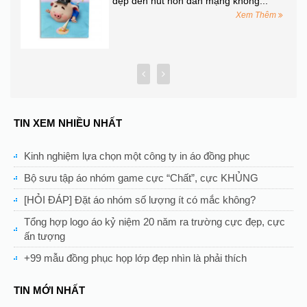
đẹp đến hút hồn dân mạng không...
hêm
Xem Thêm
TIN XEM NHIỀU NHẤT
Kinh nghiệm lựa chọn một công ty in áo đồng phục
Bộ sưu tập áo nhóm game cực “Chất”, cực KHỦNG
[HỎI ĐÁP] Đặt áo nhóm số lượng ít có mắc không?
Tổng hợp logo áo kỷ niệm 20 năm ra trường cực đẹp, cực
ấn tượng
+99 mẫu đồng phục họp lớp đẹp nhìn là phải thích
TIN MỚI NHẤT