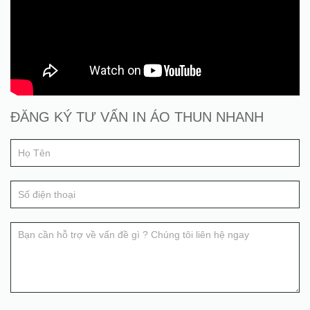
Đăng
ĐĂNG KÝ TƯ VẤN IN ÁO THUN NHANH
If
ký
you
tư
are
human,
vấn
leave
this
field
blank.