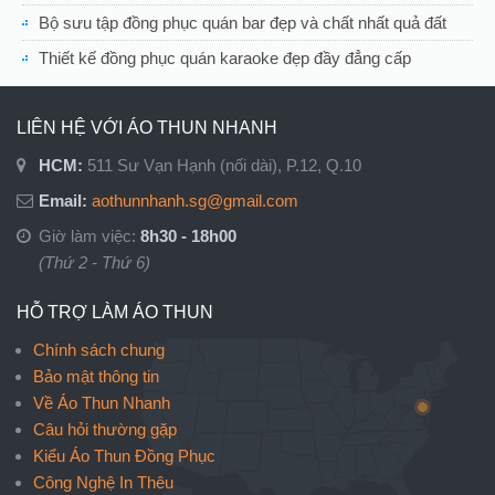
Bộ sưu tập đồng phục quán bar đẹp và chất nhất quả đất
Thiết kế đồng phục quán karaoke đẹp đầy đẳng cấp
LIÊN HỆ VỚI ÁO THUN NHANH
HCM:
511 Sư Vạn Hạnh (nối dài), P.12, Q.10
Email:
aothunnhanh.sg@gmail.com
Giờ làm việc:
8h30 - 18h00
(Thứ 2 - Thứ 6)
HỖ TRỢ LÀM ÁO THUN
Chính sách chung
Bảo mật thông tin
Về Áo Thun Nhanh
Câu hỏi thường gặp
Kiểu Áo Thun Đồng Phục
Công Nghệ In Thêu