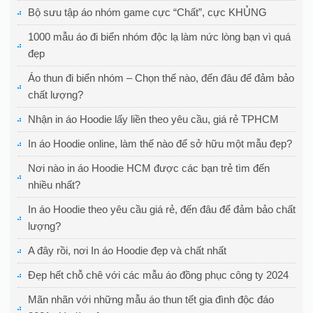
Bộ sưu tập áo nhóm game cực “Chất”, cực KHỦNG
1000 mẫu áo đi biển nhóm độc lạ làm nức lòng bạn vì quá
đẹp
Áo thun đi biển nhóm – Chọn thế nào, đến đâu để đảm bảo
chất lượng?
Nhận in áo Hoodie lấy liền theo yêu cầu, giá rẻ TPHCM
In áo Hoodie online, làm thế nào để sở hữu một mẫu đẹp?
Nơi nào in áo Hoodie HCM được các bạn trẻ tìm đến
nhiều nhất?
In áo Hoodie theo yêu cầu giá rẻ, đến đâu để đảm bảo chất
lượng?
A đây rồi, nơi In áo Hoodie đẹp và chất nhất
Đẹp hết chỗ chê với các mẫu áo đồng phục công ty 2024
Mãn nhãn với những mẫu áo thun tết gia đình độc đáo