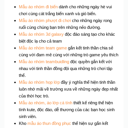
Mẫu áo nhóm đi biển
dành cho những ngày hè vui
chơi cùng cát trắng biển xanh và gió biển.
Mẫu áo nhóm phượt đi chơi
cho những ngày rong
ruổi cùng chúng bạn trên những nẻo đường.
Mẫu áo nhóm 3d galaxy
độc đáo sáng tạo cho khác
biệt độc lạ cho cả team
Mẫu áo nhóm team game
gắn kết tinh thần chia sẻ
cùng với đam mê cùng với những trò game yêu thích
Mẫu áo nhóm teambuidling
độc quyền gắn kết với
nhau với tinh thần đồng đội qua những trò chơi tập
thể.
Mẫu áo nhóm họp lớp
đầy ý nghĩa thể hiện tinh thần
luôn nhớ mãi về trường xưa về những ngày đẹp nhất
của thời học trò.
Mẫu áo nhóm, áo lớp cá tính
thiết kế riêng thể hiện
tính kute, độc đáo, dễ thương của các bạn học sinh
sinh viên.
Kho
mẫu áo thun đồng phục
thể hiện sự gắn kết