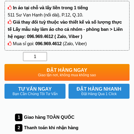
In áo tại chỗ và lấy liền trong 1 tiếng
511 Sư Vạn Hạnh (nối dài), P.12, Q.10.
Giá thay đổi tuỳ thuộc vào thiết kế và số lượng thực
tế Lấy mẫu này làm áo cho cả nhóm - phòng ban > Liên
hệ ngay: 096.969.4612 ( Zalo, Viber )
Mua sỉ gọi:
096.969.4612
(Zalo, Viber)
Quantity
ĐẶT HÀNG NGAY
Giao tận nơi, không mua không sao
TƯ VẤN NGAY
ĐẶT HÀNG NHANH
Bạn Cần Chúng Tôi Tư Vấn
Đặt Hàng Qua 1 Click
Giao hàng TOÀN QUỐC
Thanh toán khi nhận hàng