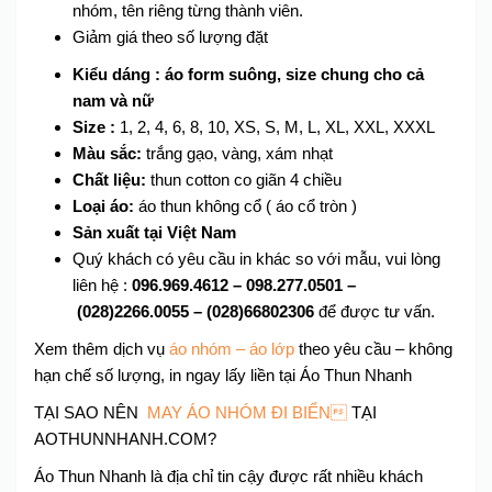
nhóm, tên riêng từng thành viên.
Giảm giá theo số lượng đặt
Kiểu dáng : áo form suông, size chung cho cả
nam và nữ
Size :
1, 2, 4, 6, 8, 10, XS, S, M, L, XL, XXL, XXXL
Màu sắc:
trắng gạo, vàng, xám nhạt
Chất liệu:
thun cotton co giãn 4 chiều
Loại áo:
áo thun không cổ ( áo cổ tròn )
Sản xuất tại Việt Nam
Quý khách có yêu cầu in khác so với mẫu, vui lòng
liên hệ :
096.969.4612 –
098.277.0501 –
(028)2266.0055 – (028)66802306
để được tư vấn.
Xem thêm dịch vụ
áo nhóm – áo lớp
theo yêu cầu – không
hạn chế số lượng, in ngay lấy liền tại Áo Thun Nhanh
TẠI SAO NÊN
MAY ÁO NHÓM ĐI BIỂN
TẠI
AOTHUNNHANH.COM?
Áo Thun Nhanh là địa chỉ tin cậy được rất nhiều khách