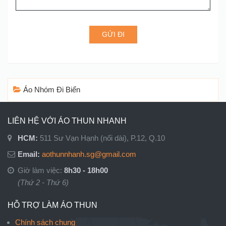
GỬI ĐI
Áo Nhóm Đi Biển
LIÊN HỆ VỚI ÁO THUN NHANH
HCM:
511 Sư Vạn Hạnh (nối dài), P.12, Q.10
Email:
aothunnhanh.sg@gmail.com
Giờ làm việc:
8h30 - 18h00
(Thứ 2 - Thứ 6)
HỖ TRỢ LÀM ÁO THUN
Chính sách chung