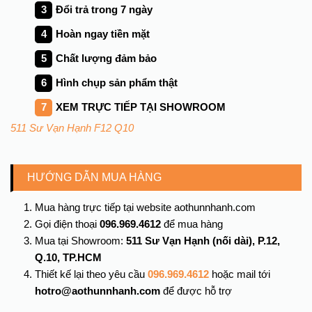
Đổi trả trong
7
ngày
Hoàn ngay tiền mặt
Chất lượng đảm bảo
Hình chụp sản phẩm thật
XEM TRỰC TIẾP TẠI SHOWROOM
511 Sư Vạn Hạnh F12 Q10
HƯỚNG DẪN MUA HÀNG
Mua hàng trực tiếp tại website aothunnhanh.com
Gọi điện thoại
096.969.4612
để mua hàng
Mua tại Showroom:
511 Sư Vạn Hạnh (nối dài), P.12,
Q.10, TP.HCM
Thiết kế lại theo yêu cầu
096.969.4612
hoặc mail tới
hotro@aothunnhanh.com
để được hỗ trợ