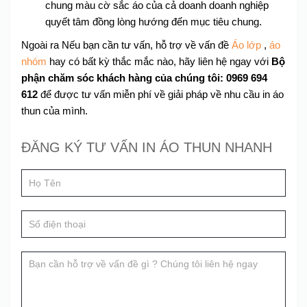
chung màu cờ sắc áo của cả doanh doanh nghiệp
quyết tâm đồng lòng hướng đến mục tiêu chung.
Ngoài ra Nếu bạn cần tư vấn, hỗ trợ về vấn đề
Áo lớp
,
áo
nhóm
hay có bất kỳ thắc mắc nào, hãy liên hệ ngay với
Bộ
phận chăm sóc khách hàng của chúng tôi: 0969 694
612
để được tư vấn miễn phí về giải pháp về nhu cầu in áo
thun của mình.
Đăng
ĐĂNG KÝ TƯ VẤN IN ÁO THUN NHANH
If
ký
you
tư
are
human,
vấn
leave
this
field
blank.