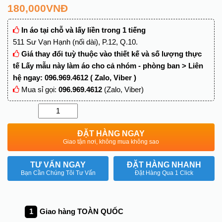
180,000
VNĐ
In áo tại chỗ và lấy liền trong 1 tiếng
511 Sư Vạn Hạnh (nối dài), P.12, Q.10.
Giá thay đổi tuỳ thuộc vào thiết kế và số lượng thực
tế Lấy mẫu này làm áo cho cả nhóm - phòng ban > Liên
hệ ngay: 096.969.4612 ( Zalo, Viber )
Mua sỉ gọi:
096.969.4612
(Zalo, Viber)
Quantity
ĐẶT HÀNG NGAY
Giao tận nơi, không mua không sao
TƯ VẤN NGAY
ĐẶT HÀNG NHANH
Bạn Cần Chúng Tôi Tư Vấn
Đặt Hàng Qua 1 Click
Giao hàng TOÀN QUỐC