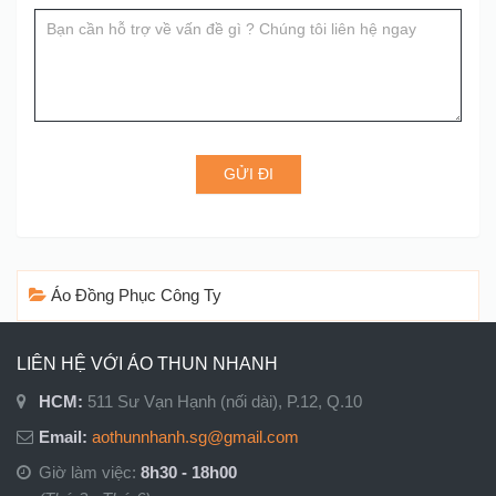
blank.
GỬI ĐI
Áo Đồng Phục Công Ty
LIÊN HỆ VỚI ÁO THUN NHANH
HCM:
511 Sư Vạn Hạnh (nối dài), P.12, Q.10
Email:
aothunnhanh.sg@gmail.com
Giờ làm việc:
8h30 - 18h00