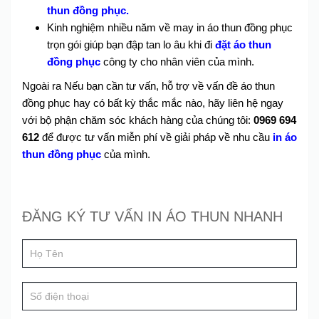
thun đồng phục.
Kinh nghiệm nhiều năm về may in áo thun đồng phục
trọn gói giúp bạn đập tan lo âu khi đi
đặt áo thun
đồng phục
công ty cho nhân viên của mình.
Ngoài ra Nếu bạn cần tư vấn, hỗ trợ về vấn đề áo thun
đồng phục hay có bất kỳ thắc mắc nào, hãy liên hệ ngay
với bộ phận chăm sóc khách hàng của chúng tôi:
0969 694
612
để được tư vấn miễn phí về giải pháp về nhu cầu
in áo
thun đồng phục
của mình.
Đăng
ĐĂNG KÝ TƯ VẤN IN ÁO THUN NHANH
If
ký
you
tư
are
human,
vấn
leave
this
field