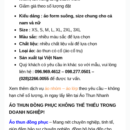
Giảm giá theo số lượng đặt
Kiểu dáng : áo form suông, size chung cho cả
nam và nữ
Size :
XS, S, M, L, XL, 2XL, 3XL
Màu sắc:
nhiều màu sắc để lựa chọn
Chất liệu:
nhiều chất liệu vải để lựa chọn
Loại áo:
áo thun có cổ (áo cổ trụ)
Sản xuất tại Việt Nam
Quý khách có yêu cầu in khác so với mẫu, vui lòng
liên hệ :
096.969.4612 –
098.277.0501 –
(028)2266.0055
để được tư vấn.
Xem thêm dịch vụ
áo nhóm – áo lớp
theo yêu cầu – không
hạn chế số lượng, in ngay lấy liền tại Áo Thun Nhanh
ÁO THUN ĐỒNG PHỤC KHÔNG THỂ THIẾU TRONG
DOANH NGHIỆP!
Áo thun đồng phục
– Mang nét chuyên nghiệp, tinh tế,
giúp đảm bảo sự chuyên nghiệp, đồng bộ hóa đến cho