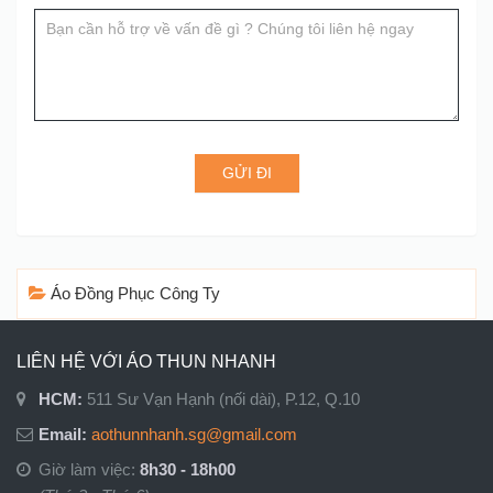
blank.
GỬI ĐI
Áo Đồng Phục Công Ty
LIÊN HỆ VỚI ÁO THUN NHANH
HCM:
511 Sư Vạn Hạnh (nối dài), P.12, Q.10
Email:
aothunnhanh.sg@gmail.com
Giờ làm việc:
8h30 - 18h00