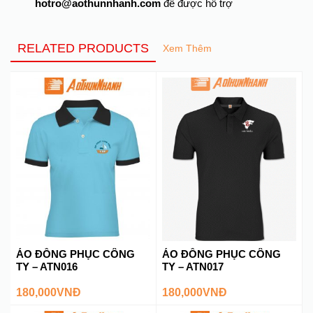
hotro@aothunnhanh.com
để được hỗ trợ
RELATED PRODUCTS
Xem Thêm
ÁO ĐỒNG PHỤC CÔNG
ÁO ĐỒNG PHỤC CÔNG
TY – ATN016
TY – ATN017
180,000
VNĐ
180,000
VNĐ