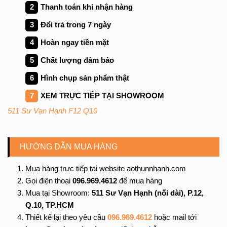
Thanh toán khi nhận hàng
Đổi trả trong
7
ngày
Hoàn ngay tiền mặt
Chất lượng đảm bảo
Hình chụp sản phẩm thật
XEM TRỰC TIẾP TẠI SHOWROOM
511 Sư Vạn Hạnh F12 Q10
HƯỚNG DẪN MUA HÀNG
Mua hàng trực tiếp tại website aothunnhanh.com
Gọi điện thoại
096.969.4612
để mua hàng
Mua tại Showroom:
511 Sư Vạn Hạnh (nối dài), P.12,
Q.10, TP.HCM
Thiết kế lại theo yêu cầu
096.969.4612
hoặc mail tới