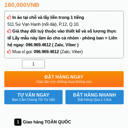
180,000
VNĐ
In áo tại chỗ và lấy liền trong 1 tiếng
511 Sư Vạn Hạnh (nối dài), P.12, Q.10.
Giá thay đổi tuỳ thuộc vào thiết kế và số lượng thực
tế Lấy mẫu này làm áo cho cả nhóm - phòng ban > Liên
hệ ngay: 096.969.4612 ( Zalo, Viber )
Mua sỉ gọi:
096.969.4612
(Zalo, Viber)
Quantity
ĐẶT HÀNG NGAY
Giao tận nơi, không mua không sao
TƯ VẤN NGAY
ĐẶT HÀNG NHANH
Bạn Cần Chúng Tôi Tư Vấn
Đặt Hàng Qua 1 Click
Giao hàng TOÀN QUỐC